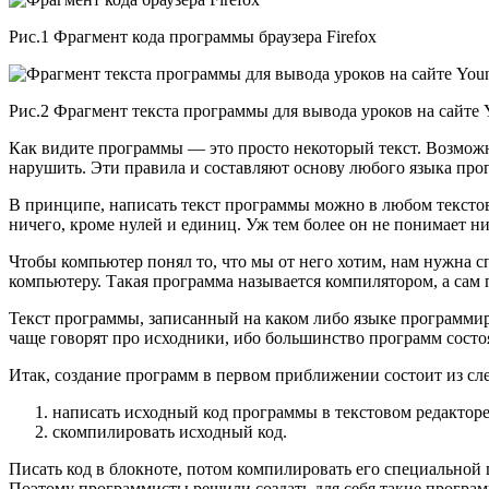
Рис.1 Фрагмент кода программы браузера Firefox
Рис.2 Фрагмент текста программы для вывода уроков на сайте
Как видите программы — это просто некоторый текст. Возможно
нарушить. Эти правила и составляют основу любого языка про
В принципе, написать текст программы можно в любом текстов
ничего, кроме нулей и единиц. Уж тем более он не понимает н
Чтобы компьютер понял то, что мы от него хотим, нам нужна с
компьютеру. Такая программа называется
компилятором
, а са
Текст программы, записанный на каком либо языке программи
чаще говорят про
исходники
, ибо большинство программ состоя
Итак, создание программ в первом приближении состоит из с
написать исходный код программы в текстовом редакторе
скомпилировать исходный код.
Писать код в блокноте, потом компилировать его специальной 
Поэтому программисты решили создать для себя такие программ