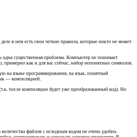
деле в нем есть свои четкие правила, которые никто не может
ть одна существенная проблема. Компьютер не понимает
, примерно как и для вас сейчас, набор непонятных символов.
ную на языке программирования, на язык, понятный
язык —
компиляцией
.
(т.к. после компиляции будет уже преобразованный код). Но
 количества файлов с исходным кодом не очень удобно.
шибки, компилировать и запускать готовую программу. В