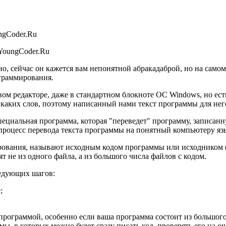
 YoungCoder.Ru
, сейчас он кажется вам непонятной абракадаброй, но на самом 
граммирования.
ом редакторе, даже в стандартном блокноте ОС Windows, но ес
икаких слов, поэтому написанный нами текст программы для него
пециальная программа, которая "переведет" программу, записан
м процесс перевода текста программы на понятный компьютеру 
рования, называют
исходным кодом
программы или
исходником
т не из одного файла, а из большого числа файлов с кодом.
ледующих шагов:
;
программой, особенно если ваша программа состоит из большого
ы, в которых можно будет сразу писать код, проверять его на о