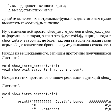
вывод приветственного экрана;
вывод статистики игры;
Давайте вынесем их в отдельные функции, для этого нам нужно
вычислять какое-нибудь значение.
Ну, с именами всё просто:
и
show_intro_screen
show_exit_scr
информацию на экран, значит это будут
void-функции
, иногда 
их не будет, т.к. она выводит на экран зах
show_intro_screen
игры: общее количество бросков и сумму выпавших очков, т.е. 
Исходя из вышесказанного, запишем прототипы получившихся
Листинг 2.
void show_intro_screen(void);

void show_exit_screen(int runs, int sum);
Исходя из этих прототипов опишем реализации функций
show_
Листинг 3.
void show_intro_screen(void)

{

        printf("#########  Devil\'s bones   #########\n
               "#                                   #\n
               "#   Commands:                       #\n