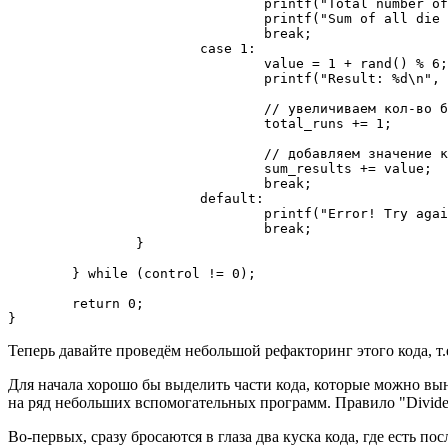
                                printf("Total number of
                                printf("Sum of all die 
                                break;

                        case 1:

                                value = 1 + rand() % 6;

                                printf("Result: %d\n", 
                                // увеличиваем кол-во б
                                total_runs += 1;       
                                // добавляем значение к
                                sum_results += value; 

                                break;

                        default:

                                printf("Error! Try agai
                                break;

                }

        } while (control != 0); 

        return 0;

}
Теперь давайте проведём небольшой
рефакторинг
этого кода, т
Для начала хорошо бы выделить части кода, которые можно в
на ряд небольших вспомогательных программ. Правило "Divide 
Во-первых, сразу бросаются в глаза два куска кода, где есть 