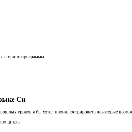
ефакторинг программы
зыке Си
прошлых уроков я бы хотел проиллюстрировать некоторые возм
 про циклы