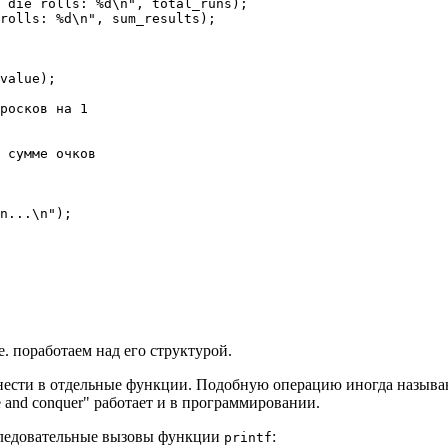
 die rolls: %d\n", total_runs);

rolls: %d\n", sum_results);

value);

росков на 1

 

 сумме очков

n...\n");

.е. поработаем над его структурой.
ынести в отдельные функции. Подобную операцию иногда назыв
and conquer" работает и в программировании.
последовательные вызовы функции
:
printf