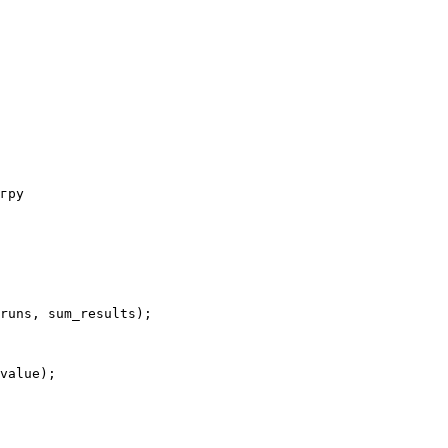
гру

runs, sum_results);

value);

 
