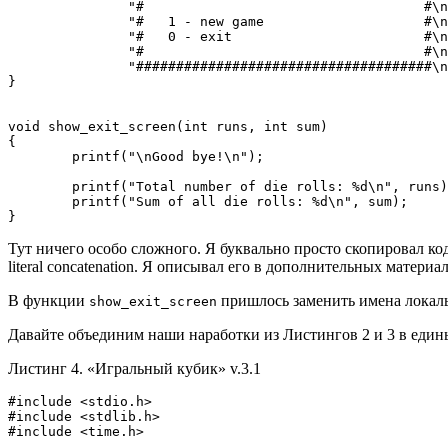
               "#                                   #\n
               "#   1 - new game                    #\n
               "#   0 - exit                        #\n
               "#                                   #\n
               "#####################################\n
}

void show_exit_screen(int runs, int sum)

{

        printf("\nGood bye!\n");

        printf("Total number of die rolls: %d\n", runs)
        printf("Sum of all die rolls: %d\n", sum);

}
Тут ничего особо сложного. Я буквально просто скопировал к
literal concatenation. Я описывал его в дополнительных материа
В функции
пришлось заменить имена локальн
show_exit_screen
Давайте объединим наши наработки из Листингов 2 и 3 в един
Листинг 4. «Игральный кубик» v.3.1
#include <stdio.h>

#include <stdlib.h>

#include <time.h>
