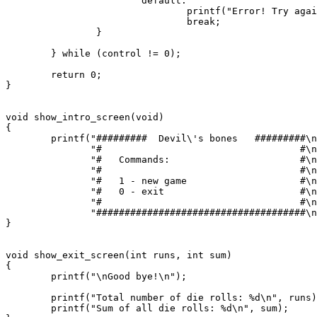
                        default:

                                printf("Error! Try agai
                                break;

                }

        } while (control != 0); 

        return 0;

}

void show_intro_screen(void)

{

        printf("#########  Devil\'s bones   #########\n
               "#                                   #\n
               "#   Commands:                       #\n
               "#                                   #\n
               "#   1 - new game                    #\n
               "#   0 - exit                        #\n
               "#                                   #\n
               "#####################################\n
}

void show_exit_screen(int runs, int sum)

{

        printf("\nGood bye!\n");

        printf("Total number of die rolls: %d\n", runs)
        printf("Sum of all die rolls: %d\n", sum);
