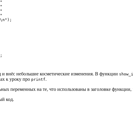
"

"

"

"

\n");

;

од и внёс небольшие косметические изменения. В функции
show_
лах к уроку про
.
printf
ых переменных на те, что использованы в заголовке функции, х
ый код.