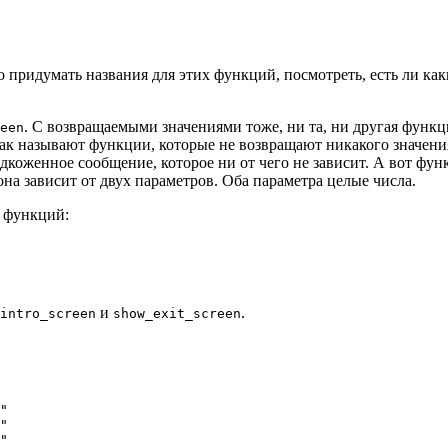
 придумать названия для этих функций, посмотреть, есть ли как
. С возвращаемыми значениями тоже, ни та, ни другая функ
een
так называют функции, которые не возвращают никакого значени
ардкоженное сообщение, которое ни от чего не зависит. А вот фу
она зависит от двух параметров. Оба параметра целые числа.
 функций:
и
.
intro_screen
show_exit_screen
"

"

"
