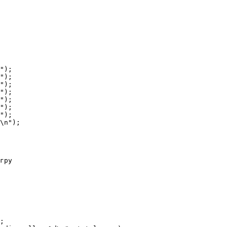
");

");

");

");

");

");

");

\n");

гру

;
