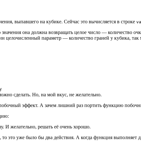
ения, выпавшего на кубике. Сейчас это вычисляется в строке
v
о значения она должна возвращать целое число — количество оч
дин целочисленный параметр — количество граней у кубика, так
у
можно сделать. Но, на мой вкус, не желательно.
побочный эффект. А зачем лишний раз портить функцию побочн
цию:
. И желательно, решать её очень хорошо.
 то это уже было бы два действия. А когда функция выполняет д