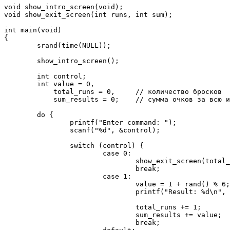
void show_intro_screen(void);

void show_exit_screen(int runs, int sum);

int main(void)

{

        srand(time(NULL));

        show_intro_screen();

        int control;

        int value = 0, 

            total_runs = 0,     // количество бросков

            sum_results = 0;    // сумма очков за всю и
        do {

                printf("Enter command: ");

                scanf("%d", &control);

                switch (control) {

                        case 0: 

                                show_exit_screen(total_
                                break;

                        case 1:

                                value = 1 + rand() % 6;

                                printf("Result: %d\n", 
                                total_runs += 1;       
                                sum_results += value; 

                                break;
