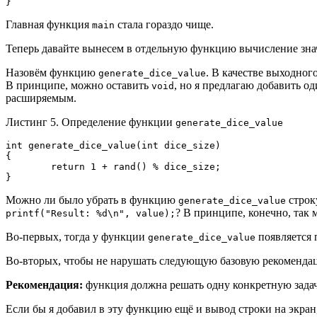
}
Главная функция
стала гораздо чище.
main
Теперь давайте вынесем в отдельную функцию вычисление знач
Назовём функцию
. В качестве выходног
generate_dice_value
В принципе, можно оставить
, но я предлагаю добавить о
void
расширяемым.
Листинг 5. Определение функции
generate_dice_value
int generate_dice_value(int dice_size)

{

        return 1 + rand() % dice_size;

}
Можно ли было убрать в функцию
строк
generate_dice_value
? В принципе, конечно, так 
printf("Result: %d\n", value);
Во-первых, тогда у функции
появляется 
generate_dice_value
Во-вторых, чтобы не нарушать следующую базовую рекоменда
Рекомендация:
функция должна решать одну конкретную задачу
Если бы я добавил в эту функцию ещё и вывод строки на экран,