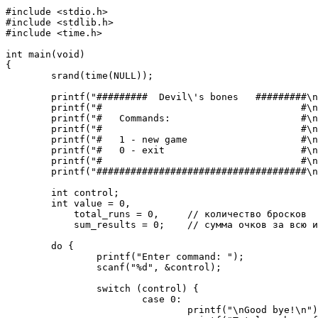
#include <stdio.h>

#include <stdlib.h>

#include <time.h>

int main(void)

{

        srand(time(NULL));

        printf("#########  Devil\'s bones   #########\n
        printf("#                                   #\n
        printf("#   Commands:                       #\n
        printf("#                                   #\n
        printf("#   1 - new game                    #\n
        printf("#   0 - exit                        #\n
        printf("#                                   #\n
        printf("#####################################\n
        int control;

        int value = 0, 

            total_runs = 0,     // количество бросков

            sum_results = 0;    // сумма очков за всю и
        do {

                printf("Enter command: ");

                scanf("%d", &control);

                switch (control) {

                        case 0: 

                                printf("\nGood bye!\n")